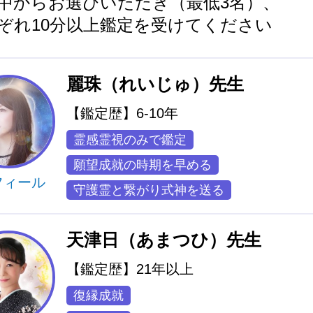
中からお選びいただき（最低3名）、
ぞれ10分以上鑑定を受けてください
麗珠（れいじゅ）先生
【鑑定歴】6-10年
霊感霊視のみで鑑定
願望成就の時期を早める
フィール
守護霊と繋がり式神を送る
天津日（あまつひ）先生
【鑑定歴】21年以上
復縁成就