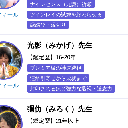
ナインセンス（九識）祈願
フィール
ツインレイの試練を終わらせる
縁結び・縁切り
光影（みかげ）先生
【鑑定歴】16-20年
プレミア級の神速透視
連絡引寄せから成就まで
フィール
封印されるほど強力な透視・送念力
彌仂（みろく）先生
【鑑定歴】21年以上