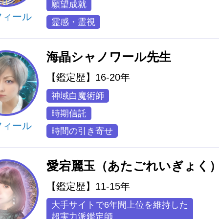
願望成就
フィール
霊感・霊視
海晶シャノワール先生
【鑑定歴】16-20年
神域白魔術師
時期信託
フィール
時間の引き寄せ
愛宕麗玉（あたごれいぎょく
【鑑定歴】11-15年
大手サイトで6年間上位を維持した
超実力派鑑定師