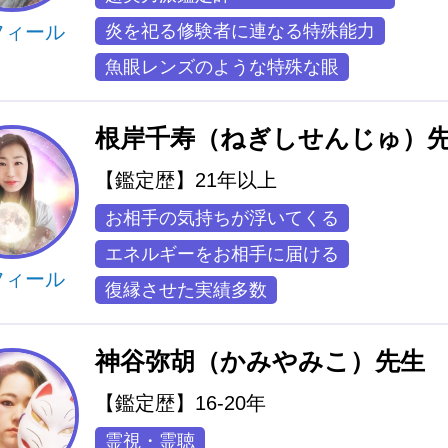
フィール
炎を祀る修験者に連なる特殊能力
魚眼レンズのような特殊な眼
根岸千寿（ねぎしせんじゅ）
【鑑定歴】21年以上
お相手の気持ちが浮いてくる
エネルギーをお相手に届ける
フィール
復縁させた実績多数
神谷弥胡（かみやみこ）先生
【鑑定歴】16-20年
霊視・霊聴