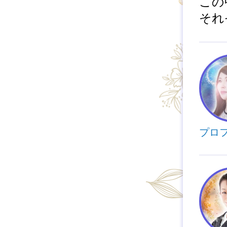
この
それ
プロ