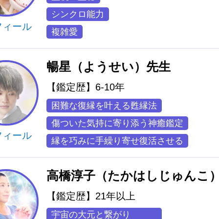
シンクロ能力
フィール
複雑愛
暢星（ようせい）先生
【鑑定歴】6-10年
困難な復縁を叶える甦縁法
傷ついた気持に寄り添う神癒鑑定
フィール
縁を巧みに手繰り寄せ復活させる
高橋淳子（たかはしじゅんこ
【鑑定歴】21年以上
宇宙の大元と繋がり