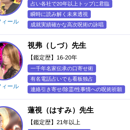
占い各社で20年以上トップに君臨
瞬時に読み解く未来透視
フィール
成就実績確かな高次呪術の詠唱
視弗（しづ）先生
【鑑定歴】16-20年
一千年名家伝承の口寄せ術
有名電話占いでも看板独占
フィール
連絡引き寄せ/除霊/性事情への呪術祈願
蓮視（はすみ）先生
【鑑定歴】21年以上